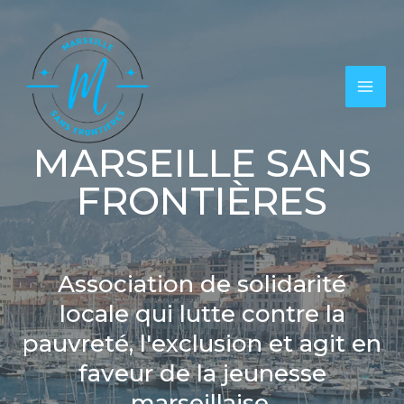
Aller
MAI
au
MEN
contenu
MARSEILLE SANS
FRONTIÈRES
Association de solidarité
locale qui lutte contre la
pauvreté, l'exclusion et agit en
faveur de la jeunesse
marseillaise.